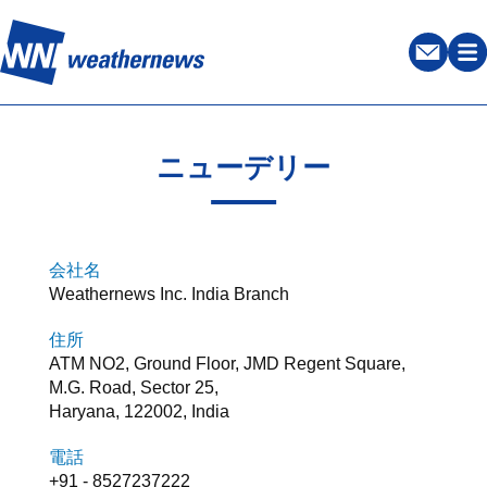
ニューデリー
会社名
Weathernews Inc. India Branch
住所
ATM NO2, Ground Floor, JMD Regent Square,
M.G. Road, Sector 25,
Haryana, 122002, India
電話
+91 - 8527237222