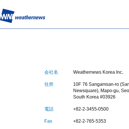
投稿から2秒で自動ブロック、「不適切画像」を検知するAIシステムを自社開発
なぜウェザーニュースLiVEは、どこよりも早く台風の"今"を伝えられるのか
会社名
Weathernews Korea Inc.
住所
10F 76 Sangamsan-ro (Sa
Newsquare), Mapo-gu, Seou
South Korea #03926
電話
+82-2-3455-0500
Fax
+82-2-765-5353