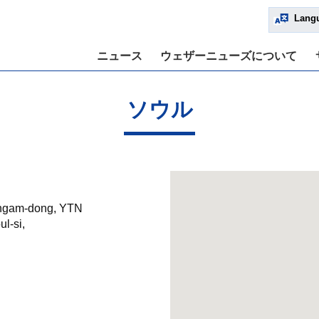
Lang
ニュース
ウェザーニューズについて
世界最先端のAI気象予測技術を活用し、独自データとAIの融合で高解像度かつ高精度な予報に挑む
2026年6月、日本に大雨をもたらした
ソウル
ngam-dong, YTN
l-si,