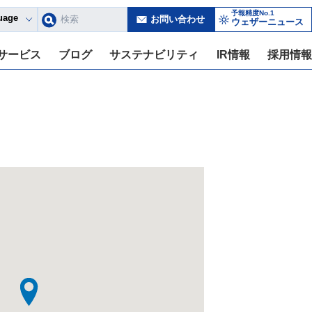
予報精度No.1
uage
お問い合わせ
ウェザーニュース
サービス
ブログ
サステナビリティ
IR情報
採用情報
台風6号（チャンミー）
AI活用でコスト削減、年間1000万円の人事システムを約1週間で内製化