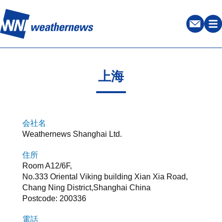
上海
会社名
Weathernews Shanghai Ltd.
住所
Room A12/6F,
No.333 Oriental Viking building Xian Xia Road,
Chang Ning District,Shanghai China
Postcode: 200336
電話