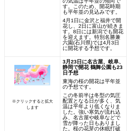
の気温は平年並の傾向で
す。このため、開花時期
も平年並の見込みです。
4月1日に金沢と福井で開
花し、2日に富山が続きま
す。8日には新潟でも開花
を迎えます。特別名勝兼
六園(石川県)では4月3日
に開花する予想です。
3
月23日に名古屋、岐阜、
静岡で開花 鶴舞公園も23
日予想
東海の桜の開花は平年並
の予想です。
この冬前半は冬型の気圧
配置となる日が多く、気
※クリックすると拡大
温は平年より低くなりま
します
した。強い寒気が流れ込
み、名古屋や岐阜などで
雪が降った日もありまし
た。桜の花芽の休眠打破