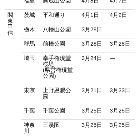
福島
開成山公園
4月8日
4月7日
関
茨城
平和通り
4月1日
4月2日
東
甲
栃木
八幡山公園
3月28日
―
信
群馬
前橋公園
3月28日
3月28日
埼玉
幸手権現堂
3月24日
―
桜堤
(県営権現堂
公園)
東京
上野恩賜公
3月21日
3月23日
園
千葉
千葉公園
3月25日
3月25日
神奈
三溪園
3月25日
3月25日
川