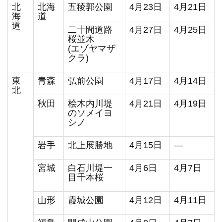
北
北海
五稜郭公園
4月23日
4月21日
海
道
道
二十間道路
4月27日
4月25日
桜並木
(エゾヤマザ
クラ)
東
青森
弘前公園
4月17日
4月14日
北
秋田
桧木内川堤
4月21日
4月19日
のソメイヨ
シノ
岩手
北上展勝地
4月15日
―
宮城
白石川堤一
4月6日
4月7日
目千本桜
山形
霞城公園
4月12日
4月11日