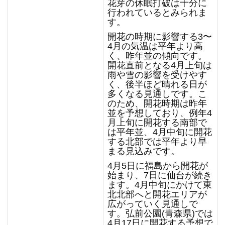
花芽の休眠打破は十分に
行われているとみられま
す。
開花の時期に影響する3〜
4月の気温は平年より高
く、昨年並の傾向です。
開花直前となる4月上旬は
雨や雪の影響を受けやす
く、後半ほど晴れる日が
多くなる見通しです。こ
のため、開花時期は昨年
並を予想しており、例年4
月上旬に開花する南部で
は平年並、4月中旬に開花
する北部では平年より早
まる見込みです。
4月5日に福島から開花が
始まり、7日に仙台が続き
ます。4月中旬にかけて東
北北部へと開花エリアが
広がっていく見通しで
す。弘前公園(青森県)では
4月17日に開花する予想で