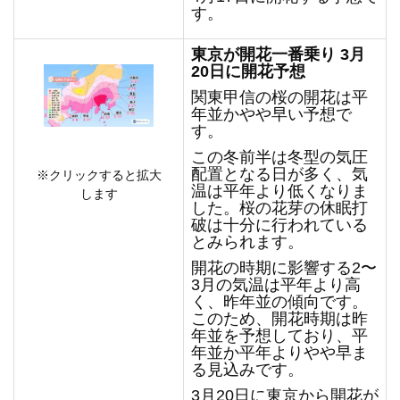
す。
東京が開花一番乗り 3月
20日に開花予想
関東甲信の桜の開花は平
年並かやや早い予想で
す。
この冬前半は冬型の気圧
配置となる日が多く、気
※クリックすると拡大
温は平年より低くなりま
します
した。桜の花芽の休眠打
破は十分に行われている
とみられます。
開花の時期に影響する2〜
3月の気温は平年より高
く、昨年並の傾向です。
このため、開花時期は昨
年並を予想しており、平
年並か平年よりやや早ま
る見込みです。
3月20日に東京から開花が