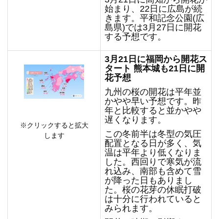
始まり、22日に広島が続
きます。平和記念公園(広
島県)では3月27日に開花
する予想です。
3
月21日に福岡から開花ス
タート 熊本城も21日に開
花予想
九州の桜の開花は平年並
かやや早い予想です。昨
年と比較すると並かやや
遅くなります。
※クリックすると拡大
この冬前半は冬型の気圧
します
配置となる日が多く、気
温は平年より低くなりま
した。西回りで寒気が流
れ込み、南部も含めて雪
が降った日もありまし
た。桜の花芽の休眠打破
は十分に行われていると
みられます。