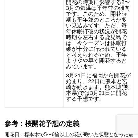
開花の時期に影響する2〜
3月の気温は平年並の傾向
です。このため、開花時
期も平年並のところが多
い見込みです。ただ、毎
年休眠打破の状況が開花
時期を左右する鹿児島で
は、今シーズンは休眠打
破が十分に行われている
と考えられるため、平年
よりやや早く開花すると
みています。
3月21日に福岡から開花が
始まり、22日に熊本と宮
崎が続きます。熊本城(熊
本県)では3月21日に開花
する予想です。
参考：桜開花予想の定義
開花日：標本木で5〜6輪以上の花が咲いた状態となった最