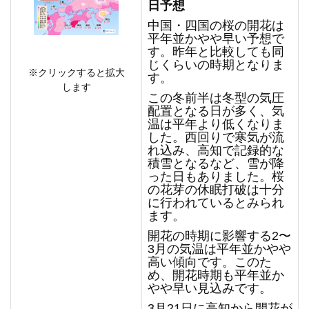
日予想
中国・四国の桜の開花は
平年並かやや早い予想で
す。昨年と比較しても同
じくらいの時期となりま
※クリックすると拡大
す。
します
この冬前半は冬型の気圧
配置となる日が多く、気
温は平年より低くなりま
した。西回りで寒気が流
れ込み、高知で記録的な
積雪となるなど、雪が降
った日もありました。桜
の花芽の休眠打破は十分
に行われているとみられ
ます。
開花の時期に影響する2〜
3月の気温は平年並かやや
高い傾向です。このた
め、開花時期も平年並か
やや早い見込みです。
3月21日に高知から開花が