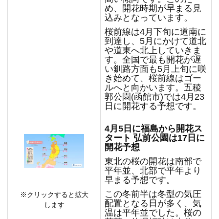
め、開花時期が早まる見
込みとなっています。
桜前線は4月下旬に道南に
到達し、5月にかけて道北
や道東へ北上していきま
す。全国で最も開花が遅
い釧路方面も5月上旬に咲
き始めて、桜前線はゴー
ルへと向かいます。五稜
郭公園(函館市)では4月23
日に開花する予想です。
4
月5日に福島から開花ス
タート 弘前公園は17日に
開花予想
東北の桜の開花は南部で
平年並、北部で平年より
早まる予想です。
この冬前半は冬型の気圧
※クリックすると拡大
配置となる日が多く、気
します
温は平年並でした。桜の