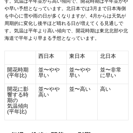
す。気温は平年並から高い傾向で、開花時期は平年並かや
や早い予想となっています。北日本では3月まで日本海側
を中心に雪や雨の日が多くなりますが、4月からは天気が
周期的に変化し後半ほど晴れる日が増えてくる見通しで
す。気温は平年より高い傾向で、開花時期は東北北部や北
海道で平年より早まる予想となっています。
西日本
東日本
北日本
開花時期
並〜やや
並〜やや
並〜非常
(平年比)
早い
早い
に早い
開花に影
並〜やや
並〜高い
高い
響する時
高い
期の
気温傾向
(平年比)