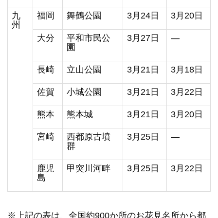
九
福岡
舞鶴公園
3月24日
3月20日
州
大分
平和市民公
3月27日
―
園
長崎
立山公園
3月21日
3月18日
佐賀
小城公園
3月21日
3月22日
熊本
熊本城
3月21日
3月20日
宮崎
西都原古墳
3月25日
―
群
鹿児
甲突川河畔
3月25日
3月22日
島
※上記の表は、全国約900か所のお花見名所から都