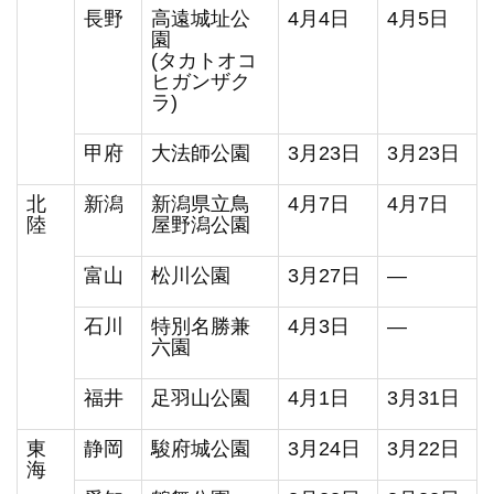
長野
高遠城址公
4月4日
4月5日
園
(タカトオコ
ヒガンザク
ラ)
甲府
大法師公園
3月23日
3月23日
北
新潟
新潟県立鳥
4月7日
4月7日
陸
屋野潟公園
富山
松川公園
3月27日
―
石川
特別名勝兼
4月3日
―
六園
福井
足羽山公園
4月1日
3月31日
東
静岡
駿府城公園
3月24日
3月22日
海