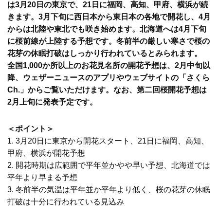
は3月20日の東京で、21日に福岡、高知、甲府、横浜が続
きます。3月下旬に西日本から東日本の各地で開花し、4月
からは北陸や東北でも咲き始めます。北海道へは4月下旬
に桜前線が上陸する予想です。冬前半の厳しい寒さで桜の
花芽の休眠打破はしっかり行われているとみられます。
全国1,000か所以上のお花見名所の開花予想は、2月中旬以
降、ウェザーニュースのアプリやウェブサイトの「さくら
Ch.」からご覧いただけます。なお、第二回桜開花予想は
2月上旬に発表予定です。
＜ポイント＞
1. 3月20日に東京から開花スタート、21日に福岡、高知、
甲府、横浜が開花予想
2. 開花時期は広範囲で平年並かやや早い予想、北海道では
平年より早まる予想
3. 冬前半の気温は平年並か平年より低く、桜の花芽の休眠
打破は十分に行われている見込み