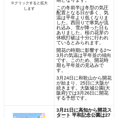
期となります。
※クリックすると拡大
この冬前半は冬型の気圧
します
配置となる日が多く、気
温は平年より低くなりま
した。西回りで寒気が流
れ込み、雪が降った日も
ありました。桜の花芽の
休眠打破は十分に行われ
ているとみられます。
開花の時期に影響する2〜
3月の気温は平年並の傾向
です。このため、開花時
期も平年並の見込みで
す。
3月24日に和歌山から開花
が始まり、25日に大阪が
続きます。大阪城公園(大
阪府)では3月26日に開花
する予想です。
3
月21日に高知から開花ス
タート 平和記念公園は27