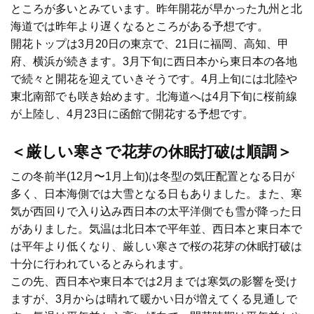
ところが多いとみています。昨年開花が早かった九州と北
海道では昨年より遅くなるところがある予想です。
開花トップは3月20日の東京で、21日に福岡、高知、甲
府、横浜が続きます。3月下旬に西日本から東日本の各地
で続々と開花を迎えていきそうです。4月上旬には北陸や
東北南部でも咲き始めます。北海道へは4月下旬に桜前線
が上陸し、4月23日に函館で開花する予想です。
＜厳しい寒さで花芽の休眠打破は順調＞
この冬前半(12月〜1月上旬)は冬型の気圧配置となる日が
多く、日本海側では大雪となる日もありました。また、寒
気が西回りで入り込み西日本の太平洋側でも雪が降った日
がありました。気温は北日本で平年並、西日本と東日本で
は平年より低くなり、厳しい寒さで桜の花芽の休眠打破は
十分に行われているとみられます。
この先、西日本や東日本では2月までは寒気の影響を受け
ますが、3月からは晴れて暖かい日が増えてくる見通しで