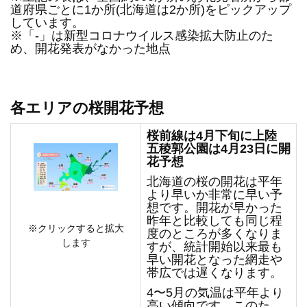
道府県ごとに1か所(北海道は2か所)をピックアップ
しています。
※「-」は新型コロナウイルス感染拡大防止のた
め、開花発表がなかった地点
各エリアの桜開花予想
桜前線は4月下旬に上陸
五稜郭公園は4月23日に開
花予想
北海道の桜の開花は平年
より早いか非常に早い予
想です。開花が早かった
昨年と比較しても同じ程
※クリックすると拡大
度のところが多くなりま
します
すが、統計開始以来最も
早い開花となった網走や
帯広では遅くなります。
4〜5月の気温は平年より
高い傾向です。このた