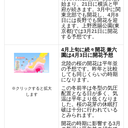
始まり、21日に横浜と甲
府が続きます。3月中に関
東北部でも開花し、4月8
日には長野でも開花を迎
えます。上野恩賜公園(東
京都)では3月21日に開花
する予想です。
4
月上旬に続々開花 兼六
園は4月3日に開花予想
北陸の桜の開花は平年並
の予想です。昨年と比較
しても同じくらいの時期
になります。
この冬前半は冬型の気圧
※クリックすると拡大
配置となる日が多く、気
します
温は平年より低くなりま
した。桜の花芽の休眠打
破は十分に行われている
とみられます。
開花の時期に影響する3月