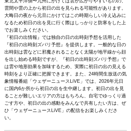
東北太平洋側〜九州にかけては雲が広がりやすいものの、
雲間や雲の上から初日の出を見られる可能性があります。
大晦日の夜から元旦にかけてはこの時期らしい冷え込みに
なるため初日の出を見に行く際はしっかりと防寒をした上
でお楽しみください。
『初日の出情報』では独自の日の出時刻予想を活用した
『初日の出時刻ズバリ予想』を提供します。一般的な日の
出時刻は雲などに邪魔されることなく太陽が地平線から顔
を出し始める時刻ですが、『初日の出時刻ズバリ予想』で
は雲や地形効果を加味するため、実際に初日の出の見える
時刻をより正確に把握できます。また、24時間生放送の気
象情報番組「ウェザーニュースLiVE」では、2026年元日
に国内6か所から初日の出を生中継します。初日の出を見
ることが難しいエリアの方はもちろん、自宅でゆっくり過
ごす方や、初日の出の感動をみんなで共有したい方は、ぜ
ひ「ウェザーニュースLiVE」の配信をお楽しみくださ
い。