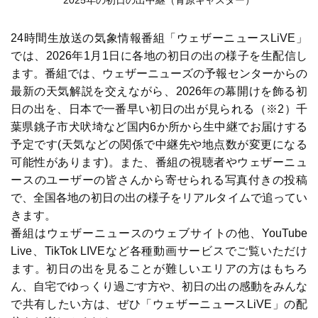
2025年の初日の出中継（青原キャスター）
24時間生放送の気象情報番組「ウェザーニュースLiVE」
では、2026年1月1日に各地の初日の出の様子を生配信し
ます。番組では、ウェザーニューズの予報センターからの
最新の天気解説を交えながら、2026年の幕開けを飾る初
日の出を、日本で一番早い初日の出が見られる（※2）千
葉県銚子市犬吠埼など国内6か所から生中継でお届けする
予定です(天気などの関係で中継先や地点数が変更になる
可能性があります)。また、番組の視聴者やウェザーニュ
ースのユーザーの皆さんから寄せられる写真付きの投稿
で、全国各地の初日の出の様子をリアルタイムで追ってい
きます。
番組はウェザーニュースのウェブサイトの他、YouTube
Live、TikTok LIVEなど各種動画サービスでご覧いただけ
ます。初日の出を見ることが難しいエリアの方はもちろ
ん、自宅でゆっくり過ごす方や、初日の出の感動をみんな
で共有したい方は、ぜひ「ウェザーニュースLiVE」の配