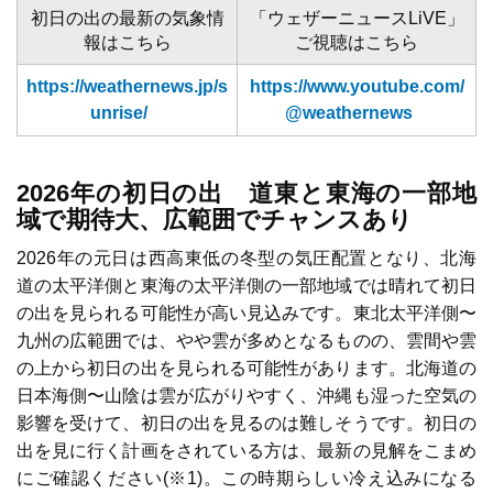
初日の出の最新の気象情
「ウェザーニュースLiVE」
報はこちら
ご視聴はこちら
https://weathernews.jp/s
https://www.youtube.com/
unrise/
@weathernews
2026年の初日の出
道東と東海
の一部地
域
で
期待大、広範囲でチャンスあり
2026年の元日は西高東低の冬型の気圧配置となり、北海
道の太平洋側と東海の太平洋側の一部地域では晴れて初日
の出を見られる可能性が高い見込みです。東北太平洋側〜
九州の広範囲では、やや雲が多めとなるものの、雲間や雲
の上から初日の出を見られる可能性があります。北海道の
日本海側〜山陰は雲が広がりやすく、沖縄も湿った空気の
影響を受けて、初日の出を見るのは難しそうです。初日の
出を見に行く計画をされている方は、最新の見解をこまめ
にご確認ください(※1)。この時期らしい冷え込みになる