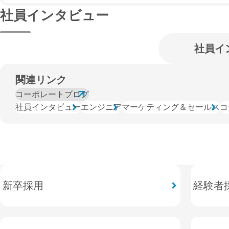
取り、アプリのプッシュ通知やSNS、自治体や企業への
社員インタビュー
「ウェザーニュースLiVE」を通じて、気象予報を速く、
運営スタッフは、刻一刻と変化する気象データや視聴者か
社員イ
順位を判断する「現場の司令塔」です。一方でキャスター
関連リンク
コーポレートブログ
社員インタビュー
エンジニア
マーケティング＆セールス
コ
新卒採用
経験者