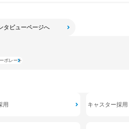
直接の言葉として、「今、何をすべきか」を最も伝わる表現で
正しく、そして視聴者の心に届く形で表現します。
らのリアルタイムリポートを瞬時に読み解き、今伝えるべき情
ンタビューページへ
は、専門的な気象解説を日々の生活に寄り添った言葉へと翻訳
ーポレート
採用
キャスター採用