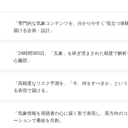
「専門的な気象コンテンツを、分かりやすく"役立つ体験
届ける企画・設計」
放送の「ウェザーニュースLiVE（YouTube）」、これらを
「24時間365日、「五象」を研ぎ澄まされた精度で解
、この瞬間」の情報は、サポーターの生活や社会を支える企業
心臓部」
その専門的で尖った解析・予測コンテンツを、いかに分かりや
抜きます。
・海象・地象・水象・宙象という地球のあらゆる現象を研ぎ澄ま
「高精度なリスク予測を、「今、何をすべきか」という
る表現で届ける」
とではなく、情報を届けて人々に適切な「避難」や「対策」の
「気象情報を視聴者の心に届く形で表現し、双方向のコ
ーションで番組を共創」
る、専門家集団がが導き出した高精度なリスク予測という「素材