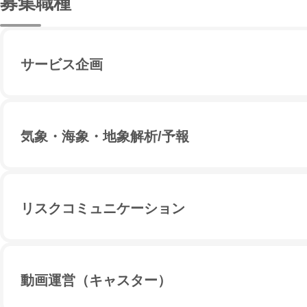
募集職種
サービス企画
世界最大級の気象アプリ「ウェザーニュース」や、24時間生
気象・海象・地象解析/予報
数千万人のユーザー（サポーター）と共に創り上げる「今
定を左右する「判断材料」となります。サービス企画は、
しみやすく、そして「役立つ体験」として届けるかを考え
ウェザーニューズの心臓部。それは24時間365日、気象
リスクコミュニケーション
度で解析し続ける「五象」と向き合うチームです。
リスクコミュニケーターのミッションは、予報を伝えるこ
動画運営（キャスター）
ンを取ってもらうことです。
24時間365日、五象のわずかな変化も逃さず解析し続け