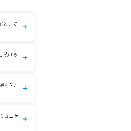
"として
通じて、
析し続ける
の意思決
すく、親
された精
最も伝わ
アクショ
ミュニケ
」を受け