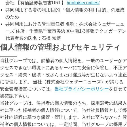
会社 【有価証券報告書URL】
/irinfo/securities/
共同利用する者の利用目的 「個人情報の利用目的」の達成
のため
共同利用における管理責任者 名称：株式会社ウェザーニュ
ーズ 住所：千葉県千葉市美浜区中瀬1-3幕張テクノガーデン
代表者名の氏名：石橋 知博
個人情報の管理およびセキュリティ
当社グループでは、候補者の個人情報を、一般のユーザーがア
クセスできない環境下にあるサーバにて安全に保管し、不正ア
クセス・紛失・破壊・改ざんまたは漏洩等が生じないよう適正
に管理します。 当社（株式会社ウェザーニューズ）が講じる
安全管理措置については、
当社プライバシーポリシー
を併せて
御確認下さい。

当社グループは、候補者の個人情報のうち、採用選考の結果入
社に至った候補者の個人情報について、当社社員情報として弊
社社内規程に基づき保管・管理します。入社に至らなかった候
補者の個人情報については、一定期間、当社グループの採用プ