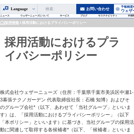
予報精度N
Language
お問い合わせ
ウェザ
ニュース
ウェザーニューズについて
サービス
ブログ
サステナビリティ
IR情
採用情報
採用活動におけるプライバシーポリシー
投稿から2秒で自動ブロック、「不適切画像」を検知するAIシステムを自社開発
なぜウェザーニュースLiVEは、どこよりも早く台風の"今"を伝えられるのか
世界最先端のAI気象予測技術を活用し、独自データとAIの融合で高解像度かつ高精度な予報に挑む
AI活用でコスト削減、年間1000万円の人事システムを約1週間で内製化
採用活動におけるプラ
イバシーポリシー
株式会社ウェザーニューズ（住所：千葉県千葉市美浜区中瀬1-
3幕張テクノガーデン 代表取締役社長：石橋 知博）およびそ
のグループ会社*（以下、あわせて「当社グループ」といいま
す）は、「採用活動におけるプライバシーポリシー」（以下
「本ポリシー」といいます）に基づき、当社グループの採用活
動に関連して取得する各候補者*（以下、「候補者」といいま