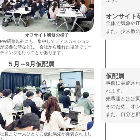
オンサイト
全体で気象やI
また、少人数
オフサイト研修の様子
PW研修以外にも、集中してディスカッション
が必要な時などに、会社から離れた場所でミー
ティングを行うことがあります。
５月～9月
仮配属
仮配属
事前に実施さ
れます。

先輩達とほぼ同
そのため、オン
また、自分と
社長より一人ひとりに仮配属先が発表されまし
た。