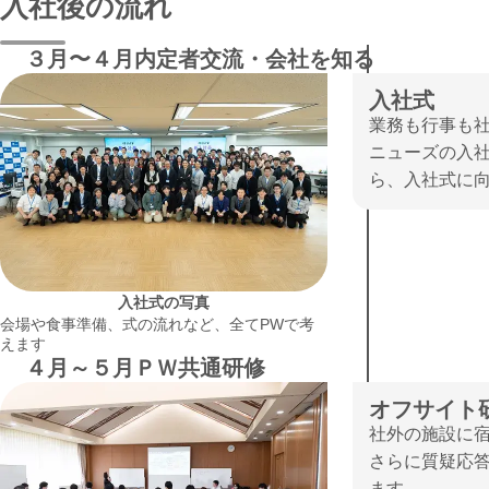
入社後の流れ
３月〜４月
内定者交流・会社を知る
入社式
業務も行事も
ニューズの入
ら、入社式に
入社式の写真
会場や食事準備、式の流れなど、全てPWで考
えます
４月～５月
ＰＷ共通研修
オフサイト
社外の施設に宿
さらに質疑応
ます。