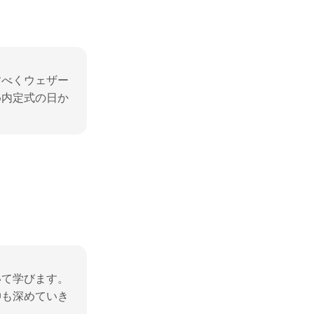
すべくウェザー
め内定式の日か
て学びます。

仲も深めていき