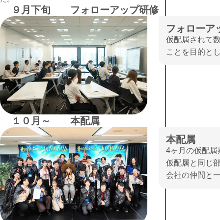
９月下旬
フォローアップ研修
フォローア
仮配属されて
ことを目的と
１０月～
本配属
本配属
4ヶ月の仮配属
仮配属と同じ部
会社の仲間と