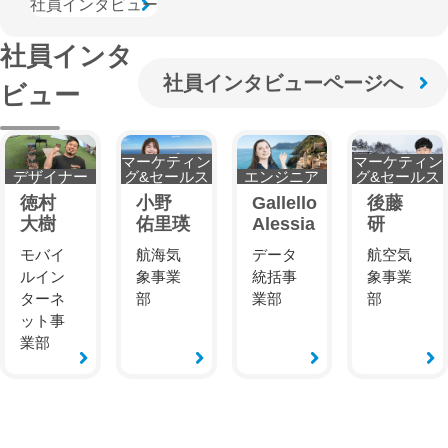
社員インタビュー
社員インタ
社員インタビューページへ
ビュー
マーケティン
マーケティン
デザイナー
グ&セールス
エンジニア
グ&セールス
徳村
小野
Gallello
後藤
大樹
佑里瑛
Alessia
研
モバイ
航海気
データ
航空気
ルイン
象事業
統括事
象事業
ターネ
部
業部
部
ット事
業部