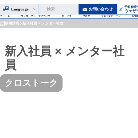
予報精度N
Language
お問い合わせ
ウェザ
ニュース
ウェザーニューズについて
サービス
ブログ
サステナビリティ
IR情
採用情報
新入社員 × メンター社員
投稿から2秒で自動ブロック、「不適切画像」を検知するAIシステムを自社開発
なぜウェザーニュースLiVEは、どこよりも早く台風の"今"を伝えられるのか
世界最先端のAI気象予測技術を活用し、独自データとAIの融合で高解像度かつ高精度な予報に挑む
AI活用でコスト削減、年間1000万円の人事システムを約1週間で内製化
新入社員 × メンター社
員
クロストーク